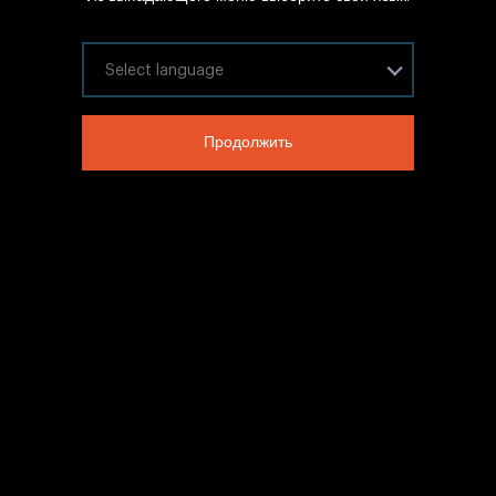
Часто задаваемые вопросы
Карта сайта
Выберите язык
Внутренние вакансии
Юридическая информация
Продолжить
LinkedIn
Twitter
Facebook
WeChat
Copyright © 2020 IHG Все права защищены.