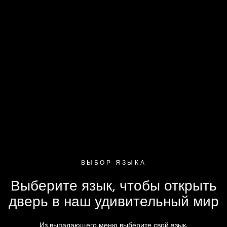
Перейти к содержанию
Откры
ошибка
Запрашиваемая страница не может быть найдена.
ВЫБОР ЯЗЫКА
Выберите язык, чтобы открыть
дверь в наш удивительный мир
Из выпадающего меню выберите свой язык.