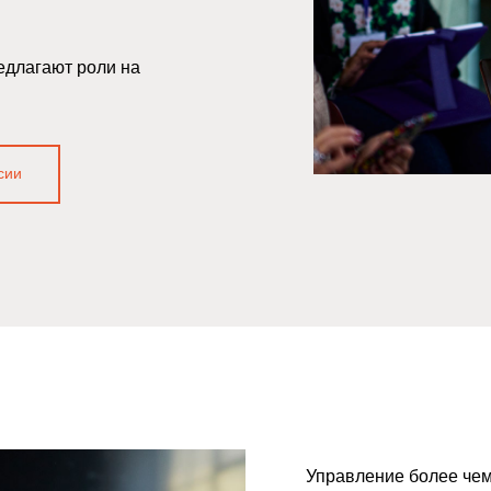
едлагают роли на
сии
Работа в 
Управление более чем