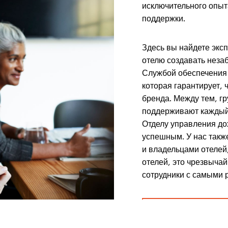
исключительного опыт
поддержки.
Здесь вы найдете экс
отелю создавать неза
Службой обеспечения 
которая гарантирует, 
бренда. Между тем, г
поддерживают каждый 
Отделу управления до
успешным. У нас такж
и владельцами отелей
отелей, это чрезвыча
сотрудники с самыми
Вакансии в сфере г