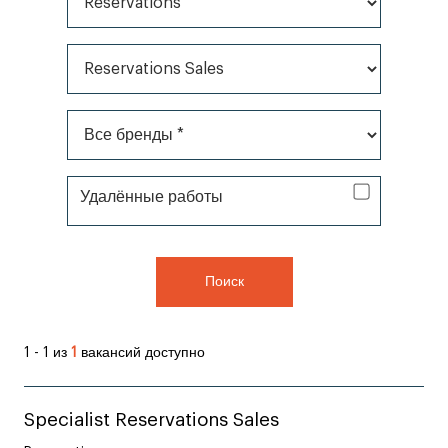
Все категории*
Все бренды *
Удаленная работа
Удалённые работы
Поиск
1 - 1 из
1
вакансий доступно
Specialist Reservations Sales