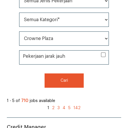
Semua Kategori*
Semua Merek *
Pekerjaan jarak jauh
Pekerjaan jarak jauh
Cari
1 - 5 of
710
jobs available
1
2
3
4
5
142
Credit Manager