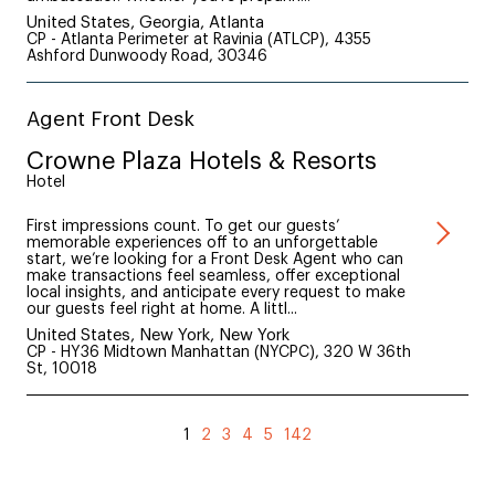
United States, Georgia, Atlanta
CP - Atlanta Perimeter at Ravinia (ATLCP), 4355
Ashford Dunwoody Road, 30346
Agent Front Desk
Crowne Plaza Hotels & Resorts
Hotel
First impressions count. To get our guests’
memorable experiences off to an unforgettable
start, we’re looking for a Front Desk Agent who can
make transactions feel seamless, offer exceptional
local insights, and anticipate every request to make
our guests feel right at home. A littl...
United States, New York, New York
CP - HY36 Midtown Manhattan (NYCPC), 320 W 36th
St, 10018
1
2
3
4
5
142