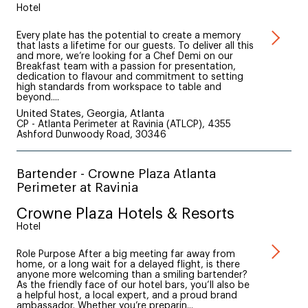
Hotel
Every plate has the potential to create a memory
that lasts a lifetime for our guests. To deliver all this
and more, we’re looking for a Chef Demi on our
Breakfast team with a passion for presentation,
dedication to flavour and commitment to setting
high standards from workspace to table and
beyond....
United States, Georgia, Atlanta
CP - Atlanta Perimeter at Ravinia (ATLCP), 4355
Ashford Dunwoody Road, 30346
Bartender - Crowne Plaza Atlanta
Perimeter at Ravinia
Crowne Plaza Hotels & Resorts
Hotel
Role Purpose After a big meeting far away from
home, or a long wait for a delayed flight, is there
anyone more welcoming than a smiling bartender?
As the friendly face of our hotel bars, you’ll also be
a helpful host, a local expert, and a proud brand
ambassador. Whether you’re preparin...