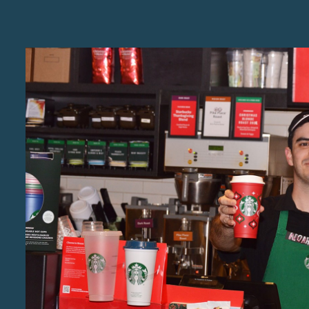
r.
s.
ta
 ke
ain
,
at
dan