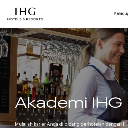
Lewati ke konten
Kehidu
Akademi IHG
Mulailah karier Anda di bidang perhotelan dengan I