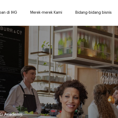
pan di IHG
Merek-merek Kami
Bidang-bidang bisnis
HG Academy.