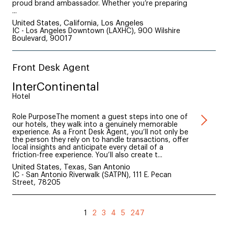
proud brand ambassador. Whether you’re preparing
...
United States, California, Los Angeles
IC - Los Angeles Downtown (LAXHC), 900 Wilshire
Boulevard, 90017
Front Desk Agent
InterContinental
Hotel
Role PurposeThe moment a guest steps into one of
our hotels, they walk into a genuinely memorable
experience. As a Front Desk Agent, you’ll not only be
the person they rely on to handle transactions, offer
local insights and anticipate every detail of a
friction-free experience. You’ll also create t...
United States, Texas, San Antonio
IC - San Antonio Riverwalk (SATPN), 111 E. Pecan
Street, 78205
1
2
3
4
5
247