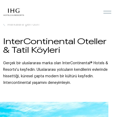
İçeriğe geç
Markalara geri dön
InterContinental Oteller
& Tatil Köyleri
Gerçek bir uluslararası marka olan InterContinental® Hotels &
Resorts'u keşfedin. Uluslararası yolcuların kendilerini evlerinde
hissettiği, küresel çapta modern bir kültürü keşfedin.
Intercontinental yaşamını deneyimleyin.