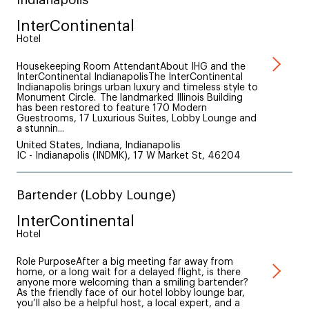
InterContinental
Hotel
Housekeeping Room AttendantAbout IHG and the
InterContinental IndianapolisThe InterContinental
Indianapolis brings urban luxury and timeless style to
Monument Circle. The landmarked Illinois Building
has been restored to feature 170 Modern
Guestrooms, 17 Luxurious Suites, Lobby Lounge and
a stunnin...
United States, Indiana, Indianapolis
IC - Indianapolis (INDMK), 17 W Market St, 46204
Bartender (Lobby Lounge)
InterContinental
Hotel
Role PurposeAfter a big meeting far away from
home, or a long wait for a delayed flight, is there
anyone more welcoming than a smiling bartender?
As the friendly face of our hotel lobby lounge bar,
you’ll also be a helpful host, a local expert, and a