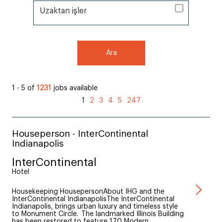
Uzaktan işler
Uzaktan işler
Ara
1 - 5 of
1231
jobs available
1
2
3
4
5
247
Houseperson - InterContinental
Indianapolis
InterContinental
Hotel
Housekeeping HousepersonAbout IHG and the
InterContinental IndianapolisThe InterContinental
Indianapolis, brings urban luxury and timeless style
to Monument Circle. The landmarked Illinois Building
has been restored to feature 170 Modern