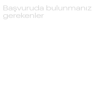
gerekenler
IHG'nin şirket değerleriyle güçlü yakınlık