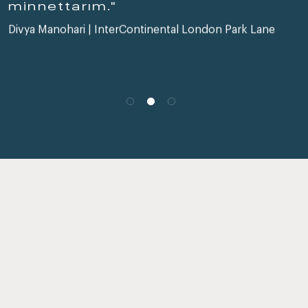
minnettarım."
Divya Manohari | InterContinental London Park Lane
Hakkımızda daha fazla bilgi
edinmek için Sosyal
Kanallarımıza katılın
Aşağıdaki simgelere tıklayarak sosyal kanallarımızı ziyaret edip
katılarak hakkımızda daha fazlasını keşfedin. En son kariyer
haberlerimizi, önemli şirket güncellemelerimizi görecek ve