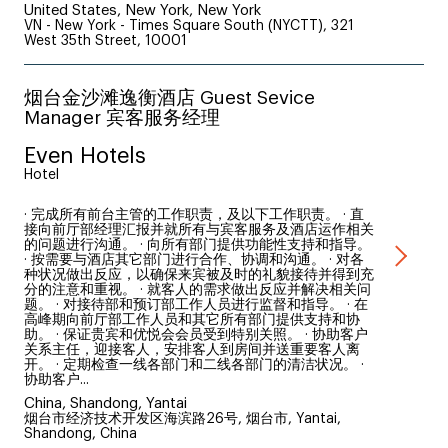
United States, New York, New York
VN - New York - Times Square South (NYCTT), 321
West 35th Street, 10001
烟台金沙滩逸衡酒店 Guest Sevice
Manager 宾客服务经理
Even Hotels
Hotel
· 完成所有前台主管的工作职责，及以下工作职责。 · 直
接向前厅部经理汇报并就所有与宾客服务及酒店运作相关
的问题进行沟通。 · 向所有部门提供功能性支持和指导。
· 按需要与酒店其它部门进行合作、协调和沟通。 · 对各
种状况做出反应，以确保来宾被及时的礼貌接待并得到充
分的注意和重视。 · 就客人的需求做出反应并解决相关问
题。 · 对接待部和预订部工作人员进行监督和指导。 · 在
高峰期向前厅部工作人员和其它所有部门提供支持和协
助。 · 保证贵宾和优悦会会员受到特别关照。 · 协助客户
关系主任，迎接客人，安排客人到房间并送重要客人离
开。 · 定期检查一线各部门和二线各部门的清洁状况。 ·
协助客户...
China, Shandong, Yantai
烟台市经济技术开发区海滨路26号, 烟台市, Yantai,
Shandong, China