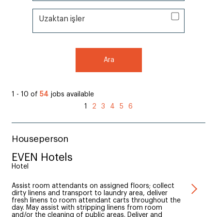
Uzaktan işler
Uzaktan işler
Ara
1 - 10 of
54
jobs available
1
2
3
4
5
6
Houseperson
EVEN Hotels
Hotel
Assist room attendants on assigned floors; collect
dirty linens and transport to laundry area, deliver
fresh linens to room attendant carts throughout the
day. May assist with stripping linens from room
and/or the cleaning of public areas. Deliver and