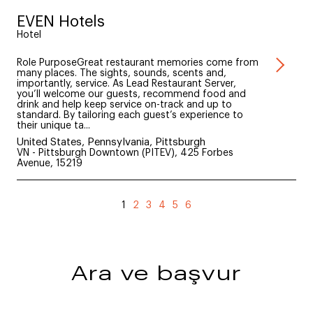
EVEN Hotels
Hotel
Role PurposeGreat restaurant memories come from
many places. The sights, sounds, scents and,
importantly, service. As Lead Restaurant Server,
you’ll welcome our guests, recommend food and
drink and help keep service on-track and up to
standard. By tailoring each guest’s experience to
their unique ta...
United States, Pennsylvania, Pittsburgh
VN - Pittsburgh Downtown (PITEV), 425 Forbes
Avenue, 15219
1
2
3
4
5
6
Ara ve başvur