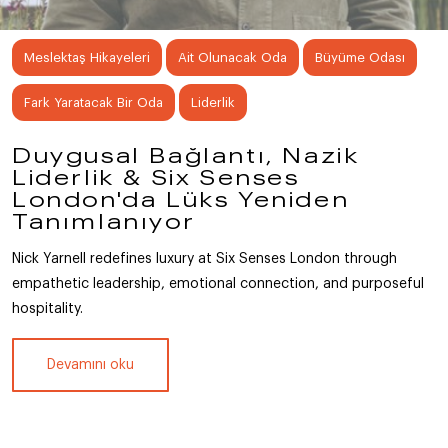
Meslektaş Hikayeleri
Ait Olunacak Oda
Büyüme Odası
Fark Yaratacak Bir Oda
Liderlik
Duygusal Bağlantı, Nazik
Liderlik & Six Senses
London'da Lüks Yeniden
Tanımlanıyor
Nick Yarnell redefines luxury at Six Senses London through
empathetic leadership, emotional connection, and purposeful
hospitality.
Devamını oku