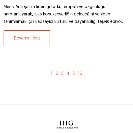
Merry Antoja'nın liderliği tutku, empati ve özgünlüğü
harmanlayarak, lüks konukseverliğin geleceğini yeniden
tanımlamak için kapsayıcı kültürü ve dayanıklılığı teşvik ediyor.
Devamını oku
(geçerli)
1
2
3
4
5
16