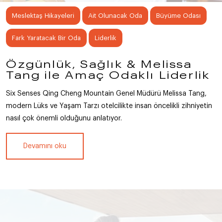
Meslektaş Hikayeleri
Ait Olunacak Oda
Büyüme Odası
Fark Yaratacak Bir Oda
Liderlik
Özgünlük, Sağlık & Melissa
Tang ile Amaç Odaklı Liderlik
Six Senses Qing Cheng Mountain Genel Müdürü Melissa Tang,
modern Lüks ve Yaşam Tarzı otelcilikte insan öncelikli zihniyetin
nasıl çok önemli olduğunu anlatıyor.
Devamını oku