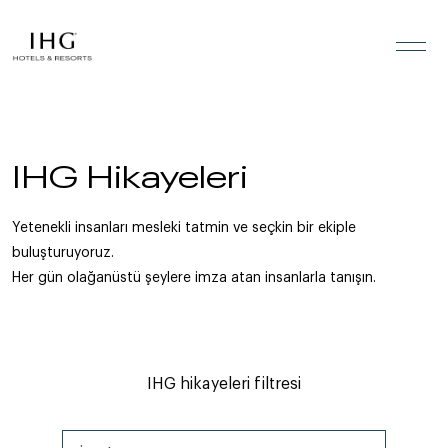
İçeriğe geç
IHG Hikayeleri
Yetenekli insanları mesleki tatmin ve seçkin bir ekiple
buluşturuyoruz.
Her gün olağanüstü şeylere imza atan insanlarla tanışın.
IHG hikayeleri filtresi
İş Alanı