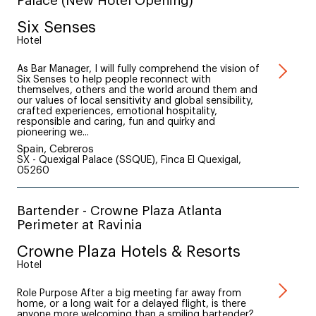
Palace (New Hotel Opening)
Six Senses
Hotel
As Bar Manager, I will fully comprehend the vision of
Six Senses to help people reconnect with
themselves, others and the world around them and
our values of local sensitivity and global sensibility,
crafted experiences, emotional hospitality,
responsible and caring, fun and quirky and
pioneering we...
Spain, Cebreros
SX - Quexigal Palace (SSQUE), Finca El Quexigal,
05260
Bartender - Crowne Plaza Atlanta
Perimeter at Ravinia
Crowne Plaza Hotels & Resorts
Hotel
Role Purpose After a big meeting far away from
home, or a long wait for a delayed flight, is there
anyone more welcoming than a smiling bartender?