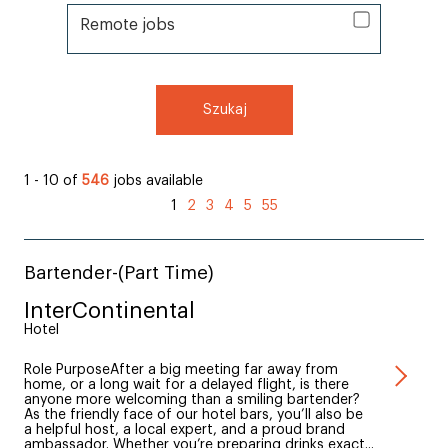
Remote jobs
Remote jobs
Szukaj
1 - 10 of
546
jobs available
1
2
3
4
5
55
Bartender-(Part Time)
InterContinental
Hotel
Role PurposeAfter a big meeting far away from
home, or a long wait for a delayed flight, is there
anyone more welcoming than a smiling bartender?
As the friendly face of our hotel bars, you’ll also be
a helpful host, a local expert, and a proud brand
ambassador. Whether you’re preparing drinks exact...