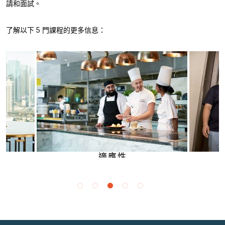
請和面試。
了解以下 5 門課程的更多信息：
被清楚地
您將
這組課程旨在為您提供所需的技能，以識
您可以增
決策，
別機會，開發創新解決方案並充滿信心地
工作場所
爭激
應對挑戰。
交場合。
適應性