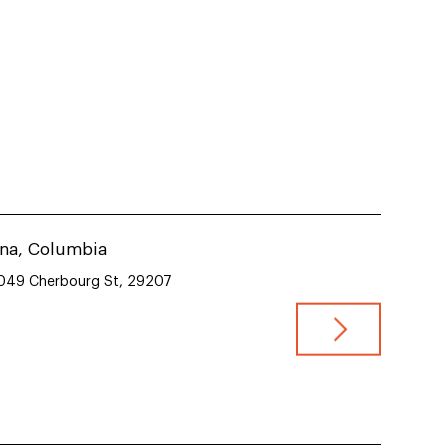
VIEW JOB
ina, Columbia
10049 Cherbourg St, 29207