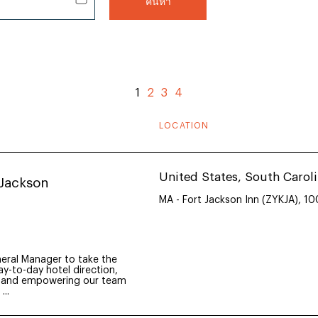
ค้นหา
1
2
3
4
LOCATION
United States, South Carol
 Jackson
MA - Fort Jackson Inn (ZYKJA), 
neral Manager to take the
y-to-day hotel direction,
nt and empowering our team
..