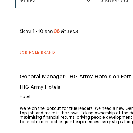
ทุกยี่ห้อ *
งานระยะไกล
มีงาน 1 - 10 จาก
36
ตำแหน่ง
JOB ROLE BRAND
General Manager- IHG Army Hotels on Fort
IHG Army Hotels
Hotel
We’re on the lookout for true leaders. We need a new Ge
top job and make it their own. Taking ownership of the da
maximising financial returns, driving people developme
to create memorable guest experiences every step along .