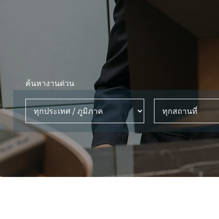
ค้นหางานด่วน
กประเทศ / ภูมิภาค
ทุกสถานที่