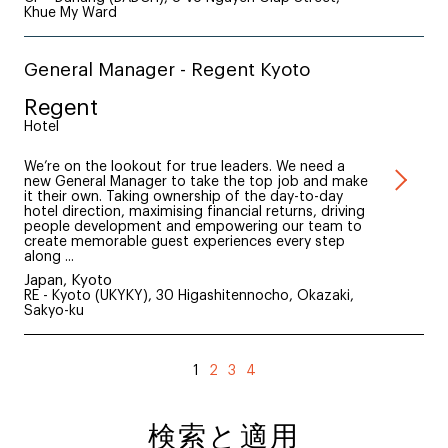
Khue My Ward
General Manager - Regent Kyoto
Regent
Hotel
We’re on the lookout for true leaders. We need a
new General Manager to take the top job and make
it their own. Taking ownership of the day-to-day
hotel direction, maximising financial returns, driving
people development and empowering our team to
create memorable guest experiences every step
along ...
Japan, Kyoto
RE - Kyoto (UKYKY), 30 Higashitennocho, Okazaki,
Sakyo-ku
1
2
3
4
検索と適用