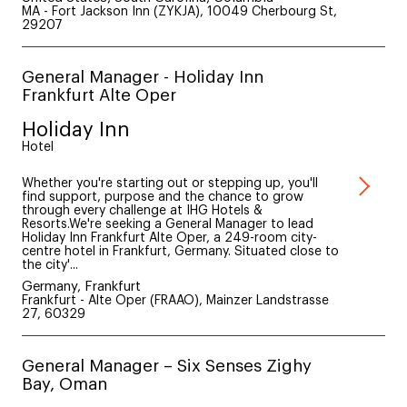
MA - Fort Jackson Inn (ZYKJA), 10049 Cherbourg St,
29207
General Manager - Holiday Inn
Frankfurt Alte Oper
Holiday Inn
Hotel
Whether you're starting out or stepping up, you'll
find support, purpose and the chance to grow
through every challenge at IHG Hotels &
Resorts.We're seeking a General Manager to lead
Holiday Inn Frankfurt Alte Oper, a 249-room city-
centre hotel in Frankfurt, Germany. Situated close to
the city'...
Germany, Frankfurt
Frankfurt - Alte Oper (FRAAO), Mainzer Landstrasse
27, 60329
General Manager – Six Senses Zighy
Bay, Oman