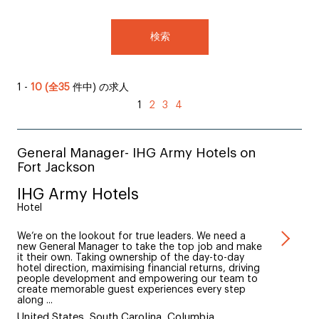
検索
1 -
10 (全35
件中) の求人
1
2
3
4
General Manager- IHG Army Hotels on
Fort Jackson
IHG Army Hotels
Hotel
We’re on the lookout for true leaders. We need a
new General Manager to take the top job and make
it their own. Taking ownership of the day-to-day
hotel direction, maximising financial returns, driving
people development and empowering our team to
create memorable guest experiences every step
along ...
United States, South Carolina, Columbia