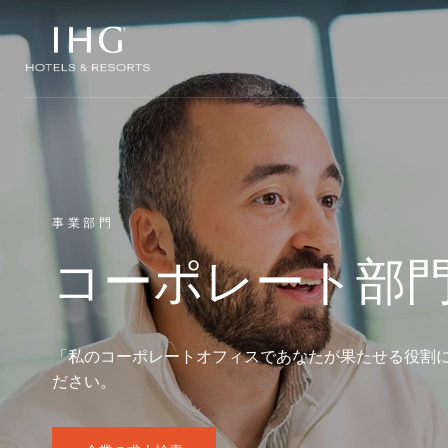
コンテンツにスキップ
事業部門
コーポレート部
「私のコーポレートオフィスであなたが果たせる役割
ださい。