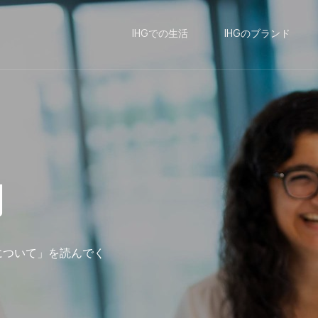
IHGでの生活
IHGのブランド
門
について」を読んでく