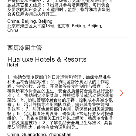
户提供要求的服务； 2.与上级领导交流他/她所遇到的问
题及其它相关信息； 3.出席并参与培训课程、每日例会
及要求的其它会议； 4.适用时，监督、指导和培训皇冠
会务统筹协调员执行其工...
China, Beijing, Beijing
北京市海淀区太平路18号, 北京市, Beijing, Beijing,
China
西厨冷厨主管
Hualuxe Hotels & Resorts
Hotel
1、协助负责冷厨部门的日常运营和管理，确保食品准备
和出品符合酒店标准； 2、协助监督冷厨团队的工作流
程，包括沙拉、冷盘、开胃菜等冷食的制作与摆盘； 3、
确保所有冷厨食品的卫生、安全及质量符合酒店及行业标
准； 4、协助制定冷厨菜单，并根据季节或活动需求调整
菜品； 5、协助管理冷厨食材的库存，控制成本并减少浪
费； 6、培训并指导冷厨团队成员，提升其专业技能和工
作效率； 7、与其他厨房部门协调，确保整体厨房运营顺
畅； 8、定期检查冷厨设备，确保其正常运行并及时报修
维护。1、具备冷厨相关工作3年以上经验，熟悉冷食制作
工艺及摆盘技巧； 2、了解食品安全与卫生标准 3、具备
团队管理能力，能够有效协调和指导...
China, Guangdong, Zhongshan