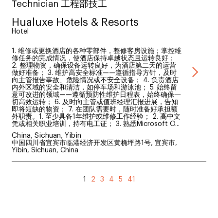
Technician 工程部技工
Hualuxe Hotels & Resorts
Hotel
1. 维修或更换酒店的各种零部件，整修客房设施；掌控维
修任务的完成情况，使酒店保持卓越状态且运转良好；
2. 整理物资，确保设备运转良好，为酒店第二天的运营
做好准备； 3. 维护高安全标准——遵循指导方针，及时
向主管报告事故、危险情况或不安全设备； 4. 负责酒店
内外区域的安全和清洁，如停车场和游泳池； 5. 始终留
意可改进的领域——遵循预防性维护日程表，始终确保一
切高效运转； 6. 及时向主管或值班经理汇报进展，告知
即将短缺的物资； 7. 在团队需要时，随时准备好承担额
外职责。1. 至少具备1年维护或维修工作经验； 2. 高中文
凭或相关职业培训，持有电工证； 3. 熟悉Microsoft O...
China, Sichuan, Yibin
中国四川省宜宾市临港经济开发区黄桷坪路1号, 宜宾市,
Yibin, Sichuan, China
1
2
3
4
5
41