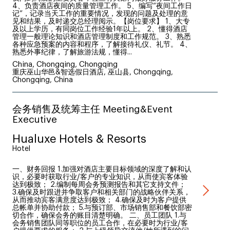
4、负责酒店夜间的质量管理工作。 5、编写“夜间工作日
记”，记录当天工作的重要情况，发现的问题及处理的意
见和结果，及时递交总经理阅示。【岗位要求】 1、大专
及以上学历，有同岗位工作经验1年以上。 2、懂得酒店
管理一般理论知识和酒店管理制度和工作规范。 3、熟悉
各种应急预案的内容和程序，了解接待礼仪、礼节。 4、
熟悉外事纪律，了解旅游法规，懂得...
China, Chongqing, Chongqing
重庆巫山华邑&智选假日酒店, 巫山县, Chongqing,
Chongqing, China
会务销售及统筹主任 Meeting&Event
Executive
Hualuxe Hotels & Resorts
Hotel
一、财务回报 1.加强对酒店主要目标领域的深度了解和认
识，必要时获取行业/客户的专业知识，从而使宾客体验
达到极致； 2.编制每周会务预测报告和其它支持文件；
3.确保及时跟进并争取客户和相关部门的战略伙伴关系，
从而推动宾客满意度达到极致； 4.确保及时为客户提供
总帐单并协助付款； 5.与预订部、市场销售部和餐饮部密
切合作，确保会务的账目清楚明确。 二、员工团队 1.与
会务销售团队同等职位的员工合作，在必要时为行业/客