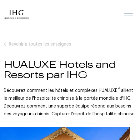
Passer directement au contenu
Revenir à toutes les enseignes
HUALUXE Hotels and
Resorts par IHG
®
Découvrez comment les hôtels et complexes HUALUXE
allient
le meilleur de l'hospitalité chinoise à la portée mondiale d'IHG.
Découvrez comment une superbe équipe répond aux besoins
des voyageurs chinois. Capturer l'esprit de l'hospitalité chinoise.