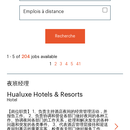
Emplois à distance
Emplois à distance
Recherche
1 - 5 of
204
jobs available
1
2
3
4
5
41
夜班经理
Hualuxe Hotels & Resorts
Hotel
【岗位职责】 1、负责主持酒店夜间的经营管理活动，并
报告工作。 2、负责协调和督促各部门做好夜间的各种工
作。协调夜间各部门的工作关系，处理和解决发生的各种
问题和突发的各类事件。 3、代表酒店管理层接待和迎送
夜间到离店的重要宾客，检查有关部门做好服务工作。