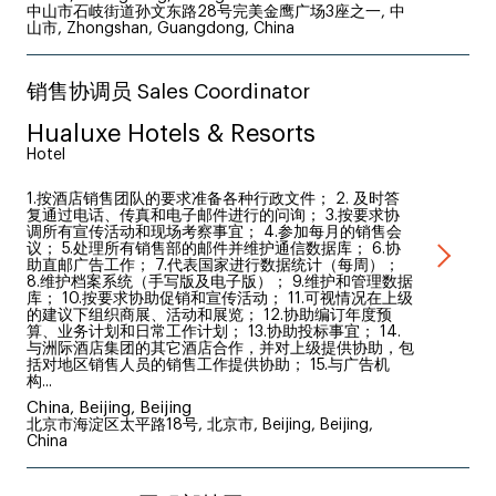
中山市石岐街道孙文东路28号完美金鹰广场3座之一, 中
山市, Zhongshan, Guangdong, China
销售协调员 Sales Coordinator
Hualuxe Hotels & Resorts
Hotel
1.按酒店销售团队的要求准备各种行政文件； 2. 及时答
复通过电话、传真和电子邮件进行的问询； 3.按要求协
调所有宣传活动和现场考察事宜； 4.参加每月的销售会
议； 5.处理所有销售部的邮件并维护通信数据库； 6.协
助直邮广告工作； 7.代表国家进行数据统计（每周）；
8.维护档案系统（手写版及电子版）； 9.维护和管理数据
库； 10.按要求协助促销和宣传活动； 11.可视情况在上级
的建议下组织商展、活动和展览； 12.协助编订年度预
算、业务计划和日常工作计划； 13.协助投标事宜； 14.
与洲际酒店集团的其它酒店合作，并对上级提供协助，包
括对地区销售人员的销售工作提供协助； 15.与广告机
构...
China, Beijing, Beijing
北京市海淀区太平路18号, 北京市, Beijing, Beijing,
China