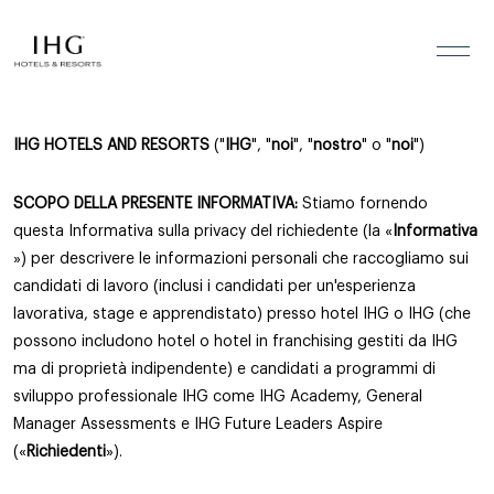
politica sulla riservatezza
Vai ai contenuti
IHG HOTELS AND RESORTS
("
IHG
", "
noi
", "
nostro
" o "
noi
")
SCOPO DELLA PRESENTE INFORMATIVA:
Stiamo fornendo
questa Informativa sulla privacy del richiedente (la «
Informativa
») per descrivere le informazioni personali che raccogliamo sui
candidati di lavoro (inclusi i candidati per un'esperienza
lavorativa, stage e apprendistato) presso hotel IHG o IHG (che
possono includono hotel o hotel in franchising gestiti da IHG
ma di proprietà indipendente) e candidati a programmi di
sviluppo professionale IHG come IHG Academy, General
Manager Assessments e IHG Future Leaders Aspire
(«
Richiedenti
»).