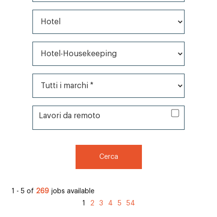
Tutti i tipi di lavoro
Tutte le categorie*
Tutti i marchi *
Lavori remoti
Lavori da remoto
Cerca
1 - 5 of
269
jobs available
1
2
3
4
5
54