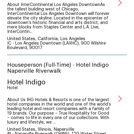
About InterContinental Los Angeles DowntownAs
the tallest building west of Chicago,
InterContinental Los Angeles Downtown will forever
elevate the city skyline. Located in the epicenter of
downtown’s historic financial and arts district, and
mere blocks from Staples Center and L.A. Live,
InterContin...
United States, California, Los Angeles
IC - Los Angeles Downtown (LAXHC), 900 Wilshire
Boulevard, 90017
Houseperson (Full-Time) - Hotel Indigo
Naperville Riverwalk
Hotel Indigo
Hotel
About Us IHG Hotels & Resorts is one of the largest
hotel companies in the world and one of the world’s
leading hotel and resort companies with a family of
19 brands. Our purpose – True Hospitality for Good
– comes to life in every one of our collections. With
luxury and lifestyle, we ...
United States, Illinois, Naperville
IN - Naperville Riverwalk (CHINS), 120 Water Street,