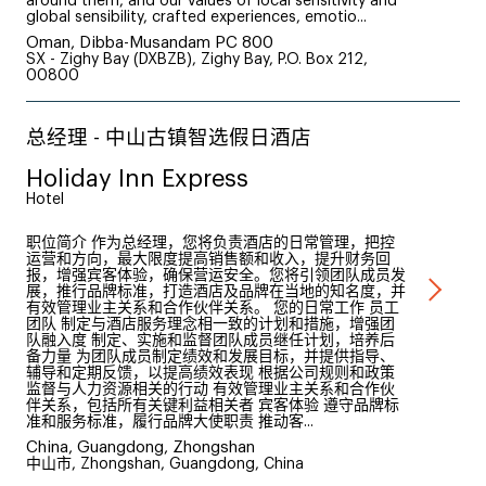
around them, and our values of local sensitivity and
global sensibility, crafted experiences, emotio...
Oman, Dibba-Musandam PC 800
SX - Zighy Bay (DXBZB), Zighy Bay, P.O. Box 212,
00800
总经理 - 中山古镇智选假日酒店
Holiday Inn Express
Hotel
职位简介 作为总经理，您将负责酒店的日常管理，把控
运营和方向，最大限度提高销售额和收入，提升财务回
报，增强宾客体验，确保营运安全。您将引领团队成员发
展，推行品牌标准，打造酒店及品牌在当地的知名度，并
有效管理业主关系和合作伙伴关系。 您的日常工作 员工
团队 制定与酒店服务理念相一致的计划和措施，增强团
队融入度 制定、实施和监督团队成员继任计划，培养后
备力量 为团队成员制定绩效和发展目标，并提供指导、
辅导和定期反馈，以提高绩效表现 根据公司规则和政策
监督与人力资源相关的行动 有效管理业主关系和合作伙
伴关系，包括所有关键利益相关者 宾客体验 遵守品牌标
准和服务标准，履行品牌大使职责 推动客...
China, Guangdong, Zhongshan
中山市, Zhongshan, Guangdong, China