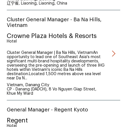
辽宁省, Liaoning, Liaoning, China
Cluster General Manager - Ba Na Hills,
Vietnam
Crowne Plaza Hotels & Resorts
Hotel
Cluster General Manager | Ba Na Hills, VietnamAn
opportunity to lead one of Southeast Asia's most
significant multi-brand hospitality developments,
overseeing the pre-opening and launch of three IHG
hotels within Vietnam's iconic Ba Na Hills
destination.Located 1,500 metres above sea level
near Da N...
Vietnam, Danang City
CP - Danang (DADCH), 8 Vo Nguyen Giap Street,
Khue My Ward
General Manager - Regent Kyoto
Regent
Hotel