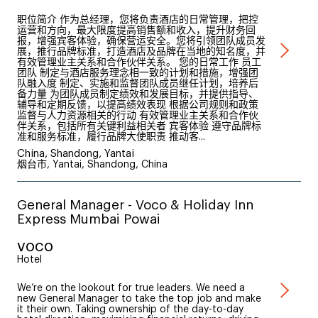
职位简介 作为总经理，您将负责酒店的日常管理，把控
运营和方向，最大限度提高销售额和收入，提升财务回
报，增强宾客体验，确保营运安全。您将引领团队成员发
展，推行品牌标准，打造酒店及品牌在当地的知名度，并
有效管理业主关系和合作伙伴关系。 您的日常工作 员工
团队 制定与酒店服务理念相一致的计划和措施，增强团
队融入度 制定、实施和监督团队成员继任计划，培养后
备力量 为团队成员制定绩效和发展目标，并提供指导、
辅导和定期反馈，以提高绩效表现 根据公司规则和政策
监督与人力资源相关的行动 有效管理业主关系和合作伙
伴关系，包括所有关键利益相关者 宾客体验 遵守品牌标
准和服务标准，履行品牌大使职责 推动客...
China, Shandong, Yantai
烟台市, Yantai, Shandong, China
General Manager - Voco & Holiday Inn
Express Mumbai Powai
voco
Hotel
We’re on the lookout for true leaders. We need a
new General Manager to take the top job and make
it their own. Taking ownership of the day-to-day