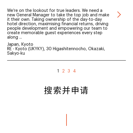
We’re on the lookout for true leaders. We need a
new General Manager to take the top job and make
it their own. Taking ownership of the day-to-day
hotel direction, maximising financial returns, driving
people development and empowering our team to
create memorable guest experiences every step
along ...
Japan, Kyoto
RE - Kyoto (UKYKY), 30 Higashitennocho, Okazaki,
Sakyo-ku
1
2
3
4
搜索并申请