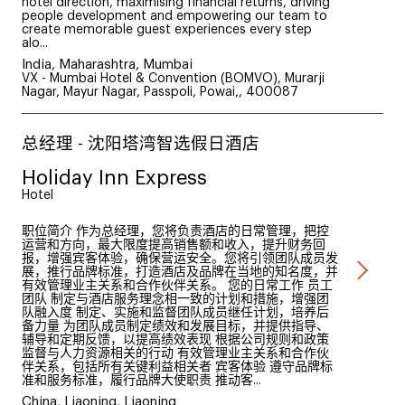
hotel direction, maximising financial returns, driving
people development and empowering our team to
create memorable guest experiences every step
alo...
India, Maharashtra, Mumbai
VX - Mumbai Hotel & Convention (BOMVO), Murarji
Nagar, Mayur Nagar, Passpoli, Powai,, 400087
总经理 - 沈阳塔湾智选假日酒店
Holiday Inn Express
Hotel
职位简介 作为总经理，您将负责酒店的日常管理，把控
运营和方向，最大限度提高销售额和收入，提升财务回
报，增强宾客体验，确保营运安全。您将引领团队成员发
展，推行品牌标准，打造酒店及品牌在当地的知名度，并
有效管理业主关系和合作伙伴关系。 您的日常工作 员工
团队 制定与酒店服务理念相一致的计划和措施，增强团
队融入度 制定、实施和监督团队成员继任计划，培养后
备力量 为团队成员制定绩效和发展目标，并提供指导、
辅导和定期反馈，以提高绩效表现 根据公司规则和政策
监督与人力资源相关的行动 有效管理业主关系和合作伙
伴关系，包括所有关键利益相关者 宾客体验 遵守品牌标
准和服务标准，履行品牌大使职责 推动客...
China, Liaoning, Liaoning