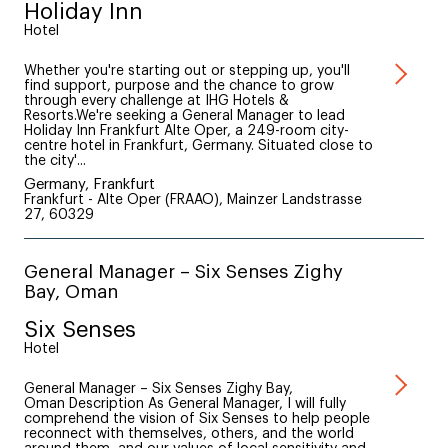
Holiday Inn
Hotel
Whether you're starting out or stepping up, you'll
find support, purpose and the chance to grow
through every challenge at IHG Hotels &
Resorts.We're seeking a General Manager to lead
Holiday Inn Frankfurt Alte Oper, a 249-room city-
centre hotel in Frankfurt, Germany. Situated close to
the city'...
Germany, Frankfurt
Frankfurt - Alte Oper (FRAAO), Mainzer Landstrasse
27, 60329
General Manager – Six Senses Zighy
Bay, Oman
Six Senses
Hotel
General Manager – Six Senses Zighy Bay,
Oman Description As General Manager, I will fully
comprehend the vision of Six Senses to help people
reconnect with themselves, others, and the world