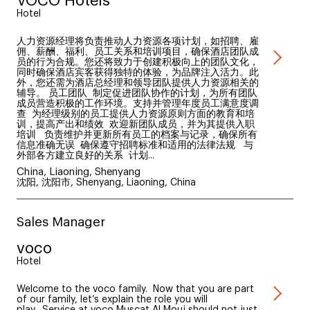
VOCO Hotels
Hotel
人力资源经理将负责推动人力资源各项计划，如招聘、雇
佣、薪酬、福利、员工关系和培训项目，确保酒店团队成
员的行为合规。您还将致力于创建积极向上的团队文化，
同时确保酒店宾客获得独特的体验，为品牌注入活力。此
外，您还需为酒店总经理和领导团队提供人力资源相关的
辅导。 员工团队 制定促进团队协作的计划，为所有团队
成员营造积极的工作环境。支持并管理年度员工满意度调
查 为经理级别的员工提供人力资源原则方面的教育和培
训，提高产出和绩效 欢迎新团队成员，并为其提供入职
培训 负责维护并更新所有员工的档案与记录，确保所有
信息准确无误 确保遵守招聘标准和适用的法律法规 与
外部各方建立良好的关系 计划...
China, Liaoning, Shenyang
沈阳, 沈阳市, Shenyang, Liaoning, China
Sales Manager
voco
Hotel
Welcome to the voco family. Now that you are part
of our family, let’s explain the role you will
play. Service at voco Muscat Al Mouj should not just