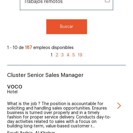
Trabajos remotos
Trabajos remotos
Buscar
1 - 10 de
187
empleos disponibles
1
2
3
4
5
19
Cluster Senior Sales Manager
voco
Hotel
What is the job ? The position is accountable for
soliciting and handling sales opportunities. Ensures
business is turned over properly and in a timely
fashion for proper service delivery. Conducts day-to-
day activities related to sales with a focus on
building long-term, value-based customer r...