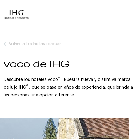
Saltar al contenido
Volver a todas las marcas
voco de IHG
™
Descubre los hoteles voco
. Nuestra nueva y distintiva marca
®
de lujo IHG
, que se basa en años de experiencia, que brinda a
las personas una opción diferente.