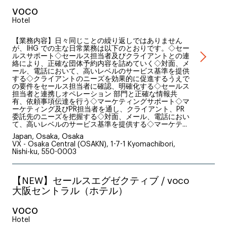
voco
Hotel
【業務内容】日々同じことの繰り返しではありません
が、IHG での主な日常業務は以下のとおりです。◇セー
ルスサポート◇セールス担当者及びクライアントとの連
絡により、正確な団体予約内容を詰めていく◇対面、メ
ール、電話において、高いレベルのサービス基準を提供
する◇クライアントのニーズを効果的に促進するうえで
の要件をセールス担当者に確認、明確化する◇セールス
担当者と連携しオペレーション 部門と正確な情報共
有、依頼事項伝達を行う◇マーケティングサポート◇マ
ーケティング及びPR担当者を通し、クライアント、PR
委託先のニーズを把握する◇対面、メール、電話におい
て、高いレベルのサービス基準を提供する◇マーケテ...
Japan, Osaka, Osaka
VX - Osaka Central (OSAKN), 1-7-1 Kyomachibori,
Nishi-ku, 550-0003
【NEW】セールスエグゼクティブ / voco
大阪セントラル（ホテル）
voco
Hotel