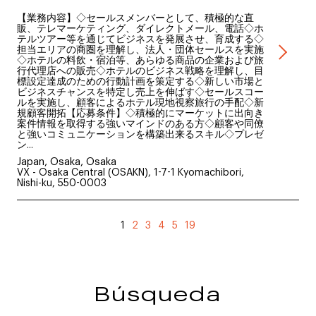
【業務内容】◇セールスメンバーとして、積極的な直
販、テレマーケティング、ダイレクトメール、電話◇ホ
テルツアー等を通じてビジネスを発展させ、育成する◇
担当エリアの商圏を理解し、法人・団体セールスを実施
◇ホテルの料飲・宿泊等、あらゆる商品の企業および旅
行代理店への販売◇ホテルのビジネス戦略を理解し、目
標設定達成のための行動計画を策定する◇新しい市場と
ビジネスチャンスを特定し売上を伸ばす◇セールスコー
ルを実施し、顧客によるホテル現地視察旅行の手配◇新
規顧客開拓【応募条件】◇積極的にマーケットに出向き
案件情報を取得する強いマインドのある方◇顧客や同僚
と強いコミュニケーションを構築出来るスキル◇プレゼ
ン...
Japan, Osaka, Osaka
VX - Osaka Central (OSAKN), 1-7-1 Kyomachibori,
Nishi-ku, 550-0003
1
2
3
4
5
19
Búsqueda