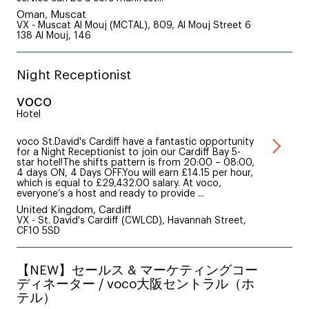
Oman, Muscat
VX - Muscat Al Mouj (MCTAL), 809, Al Mouj Street 6
138 Al Mouj, 146
Night Receptionist
voco
Hotel
voco St.David's Cardiff have a fantastic opportunity
for a Night Receptionist to join our Cardiff Bay 5-
star hotel!The shifts pattern is from 20:00 – 08:00,
4 days ON, 4 Days OFF.You will earn £14.15 per hour,
which is equal to £29,432.00 salary. At voco,
everyone’s a host and ready to provide ...
United Kingdom, Cardiff
VX - St. David's Cardiff (CWLCD), Havannah Street,
CF10 5SD
【NEW】セールス & マーケティングコー
ディネーター / voco大阪セントラル（ホ
テル）