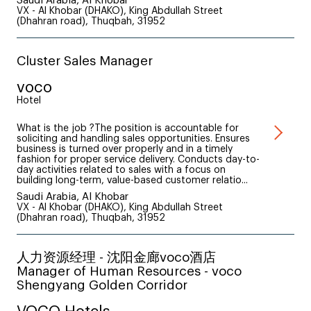
Saudi Arabia, Al Khobar
VX - Al Khobar (DHAKO), King Abdullah Street
(Dhahran road), Thuqbah, 31952
Cluster Sales Manager
voco
Hotel
What is the job ?The position is accountable for
soliciting and handling sales opportunities. Ensures
business is turned over properly and in a timely
fashion for proper service delivery. Conducts day-to-
day activities related to sales with a focus on
building long-term, value-based customer relatio...
Saudi Arabia, Al Khobar
VX - Al Khobar (DHAKO), King Abdullah Street
(Dhahran road), Thuqbah, 31952
人力资源经理 - 沈阳金廊voco酒店
Manager of Human Resources - voco
Shengyang Golden Corridor